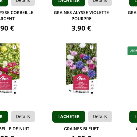
R
Détails
ACHETER
Détails
YSSE CORBEILLE
GRAINES ALYSSE VIOLETTE
GRA
ARGENT
POURPRE
,90 €
3,90 €
-50
Aperçu
Aperçu
R
Détails
ACHETER
Détails
BELLE DE NUIT
GRAINES BLEUET