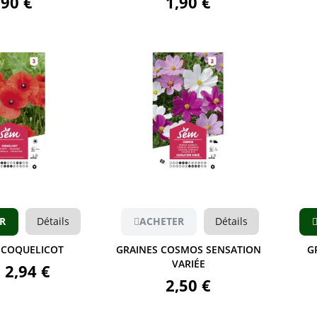
,90 €
1,90 €
Aperçu
Aperçu
R
Détails
ACHETER
Détails
 COQUELICOT
GRAINES COSMOS SENSATION
G
VARIÉE
2,94 €
2,50 €