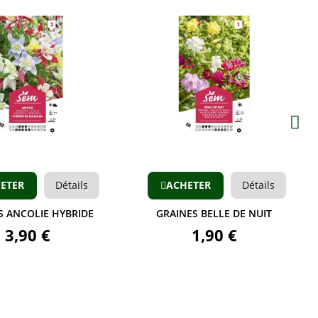
Aperçu
Ap
ls
ACHETER
Détails
ACHETER
DE
GRAINES BELLE DE NUIT
GRAINES
1,90 €
1,9