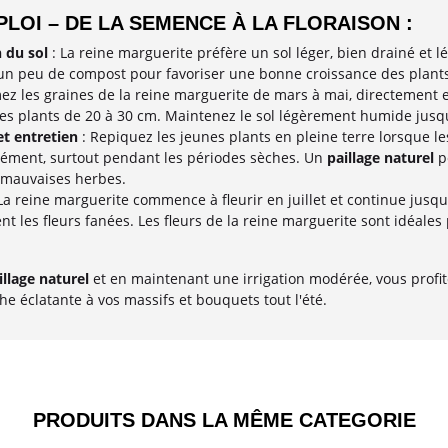
LOI – DE LA SEMENCE À LA FLORAISON :
 du sol
: La reine marguerite préfère un sol léger, bien drainé et l
un peu de compost pour favoriser une bonne croissance des plants
ez les graines de la reine marguerite de mars à mai, directement 
les plants de 20 à 30 cm. Maintenez le sol légèrement humide jusqu
et entretien
: Repiquez les jeunes plants en pleine terre lorsque l
ment, surtout pendant les périodes sèches. Un
paillage naturel
pe
 mauvaises herbes.
La reine marguerite commence à fleurir en juillet et continue jusq
nt les fleurs fanées. Les fleurs de la reine marguerite sont idéale
illage naturel
et en maintenant une irrigation modérée, vous profite
e éclatante à vos massifs et bouquets tout l'été.
PRODUITS DANS LA MÊME CATEGORIE​