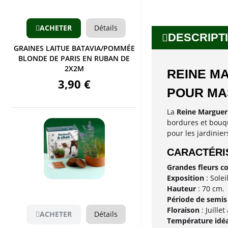
ACHETER
Détails
DESCRIPTI
GRAINES LAITUE BATAVIA/POMMÉE
BLONDE DE PARIS EN RUBAN DE
2X2M
REINE MA
3,90 €
POUR MA
La
Reine Margueri
bordures et bouque
pour les jardinier
CARACTÉRIS
Grandes fleurs c
Aperçu
Exposition
: Soleil
Hauteur
: 70 cm.
Période de semis
Floraison
: Juille
ACHETER
Détails
Température idéa