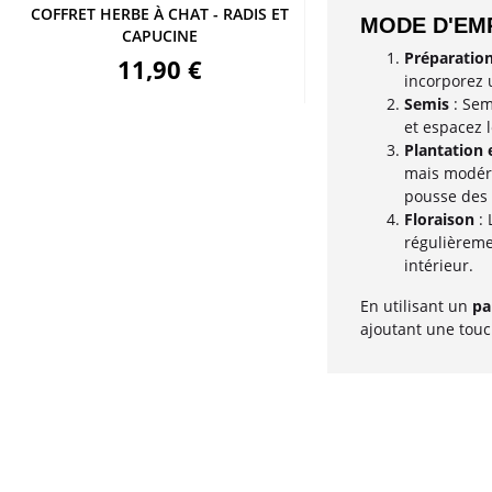
COFFRET HERBE À CHAT - RADIS ET
MODE D'EMP
CAPUCINE
Préparation
11,90 €
incorporez 
Semis
: Sem
et espacez 
Plantation 
mais modéré
pousse des
Floraison
: 
régulièreme
intérieur.
En utilisant un
pa
ajoutant une touch