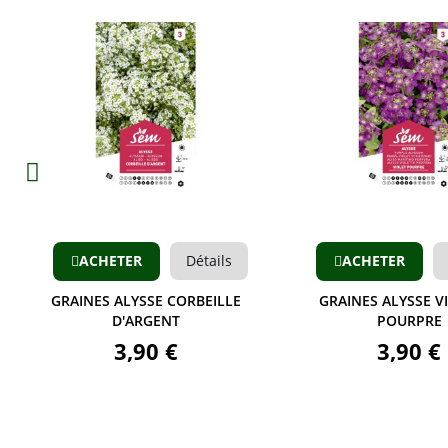
Aperçu
Aperçu
TER
Détails
ACHETER
Détails
ALYSSE CORBEILLE
GRAINES ALYSSE VIOLETTE
D'ARGENT
POURPRE
3,90 €
3,90 €