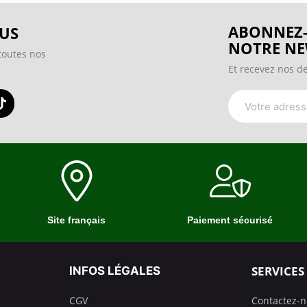
ABONNEZ-
US
NOTRE NE
toutes nos
Et recevez nos de
Site français
Paiement sécurisé
SERVICES
INFOS LÉGALES
CGV
Contactez-