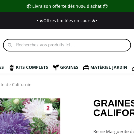
📦 Livraison offerte dès 100€ d'achat 📦
• 🔥Offres limitées en cours🔥
•
ES
KITS COMPLETS
GRAINES
MATÉRIEL JARDIN
te de Californie
GRAINE
CALIFO
Reine Marguerite de