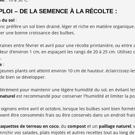
LOI – DE LA SEMENCE À LA RÉCOLTE :
 du sol
:
anc préfère un sol bien drainé, léger et riche en matière organiqu
ser une bonne croissance des bulbes.
raines entre février et avril pour une récolte printanière, ou ent
eur d'environ 1 cm, en espaçant les rangs de 20 à 25 cm. Utilisez
.
e
:
 jeunes plants ont atteint environ 10 cm de hauteur, éclaircissez-l
de bien se développer.
érément pour maintenir une légère humidité du sol, en évitant les
 naturel
est recommandé pour conserver l'humidité et limiter la p
 oignons entre avril et octobre, lorsque les bulbes sont bien formé
vent être consommés frais ou être conservés dans un endroit frais e
laquettes de terreau en coco
, du
compost
et un
paillage naturel
,
enrichir vos salades, plats mijotés et autres recettes tout au long de