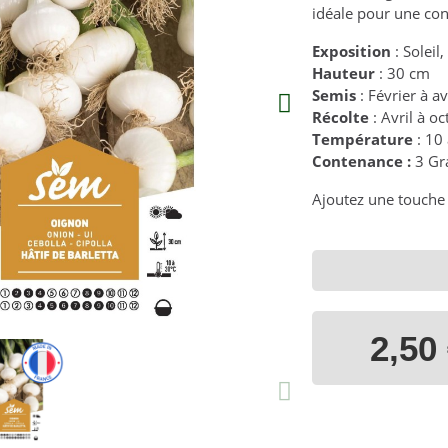
idéale pour une con
Exposition
: Soleil
Hauteur
: 30 cm
Semis
: Février à a
Récolte
: Avril à o
Température
: 10
Contenance :
3 G
Ajoutez une touche 
2,50