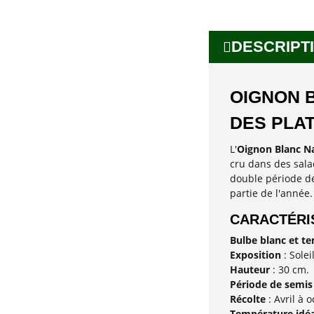
DESCRIPTI
OIGNON B
DES PLA
L'
Oignon Blanc Na
cru dans des sala
double période de
partie de l'année.
CARACTÉRIS
Bulbe blanc et te
Exposition
: Sole
Hauteur
: 30 cm.
Période de semis
Récolte
: Avril à o
Température idéa