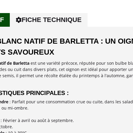
F
FICHE TECHNIQUE
LANC NATIF DE BARLETTA : UN OI
TS SAVOUREUX
tif de Barletta
est une variété précoce, réputée pour son bulbe bl
des ou cuit dans divers plats, cet oignon est idéal pour apporter u
 semis, il permet une récolte étalée du printemps à l'automne, g
TIQUES PRINCIPALES :
ndre
: Parfait pour une consommation crue ou cuite, dans les salade
il ou mi-ombre.
: Février à avril ou août à septembre.
ctobre.
le
: 10 à 30°C.