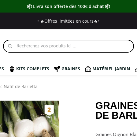
📦 Livraison offerte dès 100€ d'achat 📦
• 🔥Offres limitées en cours🔥
•
ES
KITS COMPLETS
GRAINES
MATÉRIEL JARDIN
 Natif de Barletta
GRAINE
DE BAR
Graines Oignon Blan