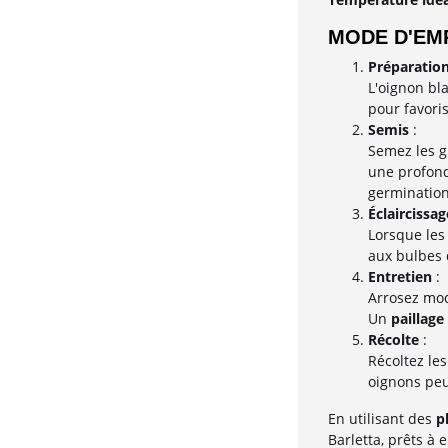
MODE D'EMP
Préparation
L'oignon bl
pour favori
Semis
:
Semez les g
une profond
germination
Éclaircissag
Lorsque les
aux bulbes 
Entretien
:
Arrosez mod
Un
paillage
Récolte
:
Récoltez les
oignons peu
En utilisant des
p
Barletta, prêts à 