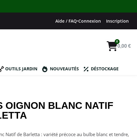
Aide / FAQ
•
Connexion
Inscription
0,00 €
OUTILS JARDIN
NOUVEAUTÉS
DÉSTOCKAGE
S OIGNON BLANC NATIF
LETTA
c Natif de Barletta : variété précoce au bulbe blanc et tendre,