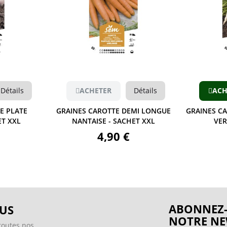
Aperçu
Détails
ACHETER
Détails
ACH
E PLATE
GRAINES CAROTTE DEMI LONGUE
GRAINES C
ET XXL
NANTAISE - SACHET XXL
VER
4,90 €
ABONNEZ-
US
NOTRE NE
toutes nos