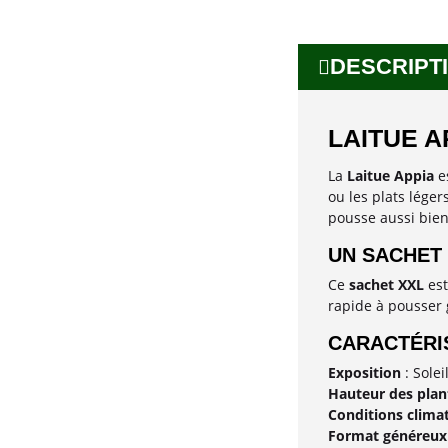
DESCRIPTI
LAITUE A
La
Laitue Appia
es
ou les plats léger
pousse aussi bien 
UN SACHET
Ce
sachet XXL
est
rapide à pousser g
CARACTÉRIS
Exposition
: Solei
Hauteur des plan
Conditions clima
Format généreux