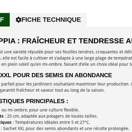
F
FICHE TECHNIQUE
PPIA : FRAÎCHEUR ET TENDRESSE 
t une variété réputée pour ses feuilles tendres, croquantes et dél
s, elle est facile à cultiver et s’adapte à une large plage de tempé
en plein soleil qu’en mi-ombre, faisant d’elle un choix idéal pour 
 XXL POUR DES SEMIS EN ABONDANCE
 parfait pour les jardiniers souhaitant maximiser leur production. I
arantit fraîcheur et saveur tout au long de la saison.
TIQUES PRINCIPALES :
l ou mi-ombre, pour une culture flexible.
ts
: 25 cm, adaptée aux potagers de toutes tailles.
tiques
: Températures idéales entre 5 et 27°C.
: Sachet XXL pour des semis abondants et une récolte prolongée.