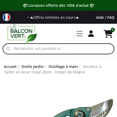
📦 Livraison offerte dès 100€ d'achat 📦
• 🔥Offres limitées en cours🔥
Aide / FAQ
Accueil
Outils Jardin
Outillage à main
Sécateur à
Tailler en Acier Forgé 20cm - Forges de Magne