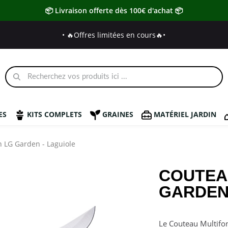
📦 Livraison offerte dès 100€ d'achat 📦
• 🔥Offres limitées en cours🔥
•
ES
KITS COMPLETS
GRAINES
MATÉRIEL JARDIN
n LG Garden - Laguiole
COUTEA
GARDEN
Le Couteau Multifon