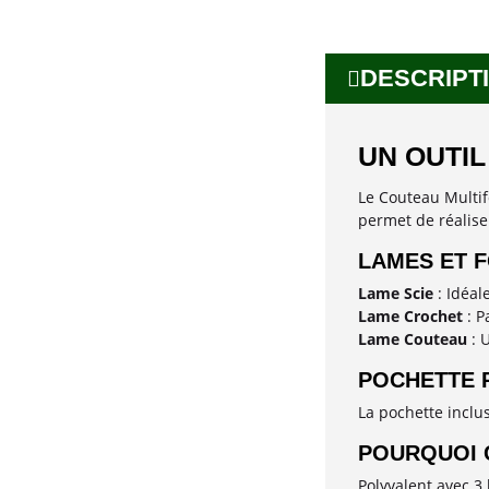
DESCRIPTI
UN OUTIL
Le Couteau Multif
permet de réaliser
LAMES ET 
Lame Scie
: Idéal
Lame Crochet
: P
Lame Couteau
: U
POCHETTE 
La pochette inclus
POURQUOI 
Polyvalent avec 3