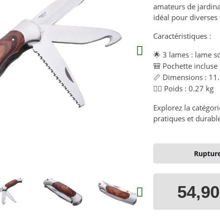
amateurs de jardina
idéal pour diverses
Caractéristiques :
3 lames : lame sc
🌟
Pochette incluse
🎒
Dimensions : 11.
📏
Poids : 0.27 kg
🏋️‍♀️
Explorez la catégor
pratiques et durabl
Rupture
54,90