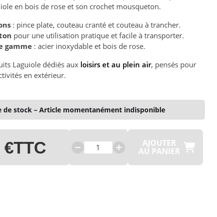
iole en bois de rose et son crochet mousqueton.
ons
: pince plate, couteau cranté et couteau à trancher.
ton
pour une utilisation pratique et facile à transporter.
de gamme
: acier inoxydable et bois de rose.
uits Laguiole dédiés aux
loisirs et au plein air
, pensés pour
ivités en extérieur.
 de stock – Article momentanément indisponible
AJOUTER
 €
TTC
AU PANIER