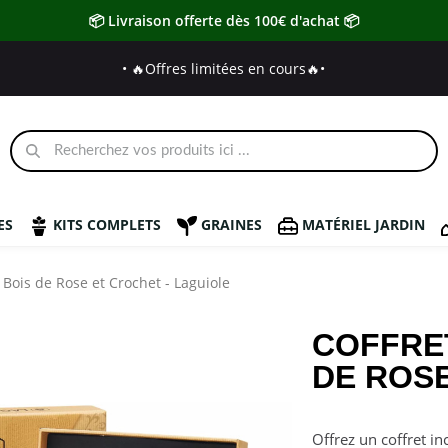
📦 Livraison offerte dès 100€ d'achat 📦
• 🔥Offres limitées en cours🔥
•
ES
KITS COMPLETS
GRAINES
MATÉRIEL JARDIN
 Bois de Rose et Crochet - Laguiole
COFFRE
DE ROSE
Offrez un coffret i