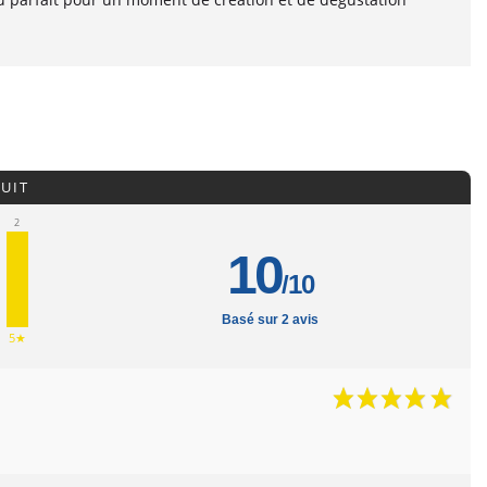
UIT
2
10
/10
Basé sur 2 avis
5★