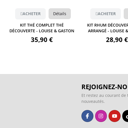
Détails
ACHETER
Détails
A
PLET THÉ
KIT RHUM DÉCOUVERTE RHUM
KIT GIN
ISE & GASTON
ARRANGÉ - LOUISE & GASTON
-
 €
28,90 €
REJOIGNEZ-NO
Et restez au courant de 
nouveautés.