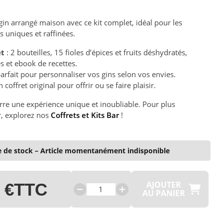
(2 avis)
gin arrangé maison avec ce kit complet, idéal pour les
 uniques et raffinées.
et
: 2 bouteilles, 15 fioles d’épices et fruits déshydratés,
s et ebook de recettes.
parfait pour personnaliser vos gins selon vos envies.
n coffret original pour offrir ou se faire plaisir.
rre une expérience unique et inoubliable. Pour plus
r, explorez nos
Coffrets et Kits Bar
!
 de stock – Article momentanément indisponible
AJOUTER
 €
TTC
AU PANIER