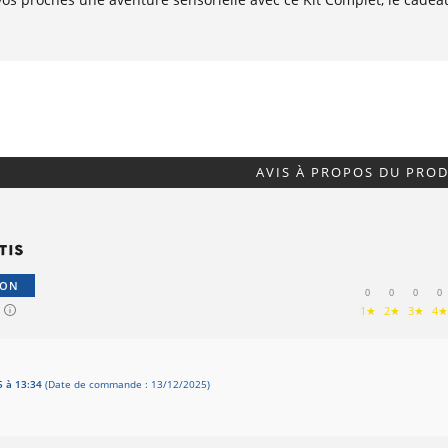
AVIS À PROPOS DU PROD
ION
0
0
0
0
1★
2★
3★
4★
5 à 13:34
(Date de commande : 13/12/2025)