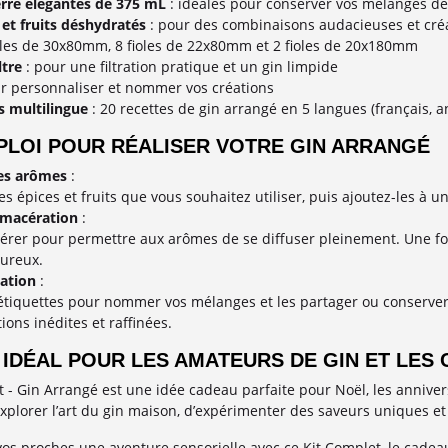
erre élégantes de 375 mL
: idéales pour conserver vos mélanges de
 et fruits déshydratés
: pour des combinaisons audacieuses et cré
oles de 30x80mm, 8 fioles de 22x80mm et 2 fioles de 20x180mm
ltre
: pour une filtration pratique et un gin limpide
r personnaliser et nommer vos créations
s multilingue
: 20 recettes de gin arrangé en 5 langues (français, an
PLOI POUR RÉALISER VOTRE GIN ARRANGÉ
des arômes
:
es épices et fruits que vous souhaitez utiliser, puis ajoutez-les à un
 macération
:
rer pour permettre aux arômes de se diffuser pleinement. Une fois p
oureux.
ation
:
 étiquettes pour nommer vos mélanges et les partager ou conserver. 
ions inédites et raffinées.
IDÉAL POUR LES AMATEURS DE GIN ET LES 
 - Gin Arrangé est une idée cadeau parfaite pour Noël, les annivers
explorer l’art du gin maison, d’expérimenter des saveurs uniques e
vos proches une aventure sensorielle avec ce Kit Complet, le cade