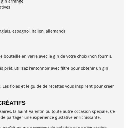
 gin arrangé
atives
glais, espagnol, italien, allemand)
e bouteille en verre avec le gin de votre choix (non fourni).
rêt, utilisez l’entonnoir avec filtre pour obtenir un gin
Les fioles et le guide de recettes vous inspirent pour créer
CRÉATIFS
aires, la Saint-Valentin ou toute autre occasion spéciale. Ce
t de partager une expérience gustative enrichissante.
au parfait pour un moment de création et de dégustation