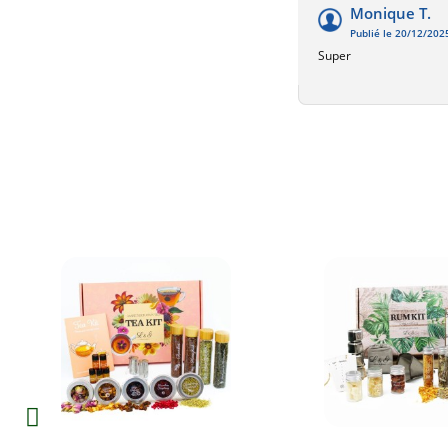
Monique T.
Publié le 20/12/202
Super
u
Aperçu