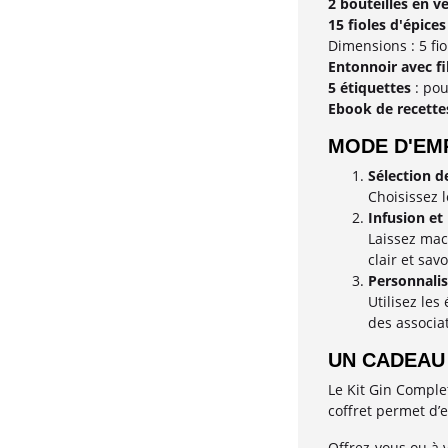
2 bouteilles en v
15 fioles d'épices
Dimensions : 5 fi
Entonnoir avec fi
5 étiquettes
: pou
Ebook de recette
MODE D'EM
Sélection 
Choisissez l
Infusion et
Laissez macé
clair et sav
Personnalis
Utilisez les
des associat
UN CADEAU 
Le Kit Gin Complet
coffret permet d’
Offrez-vous ou à 