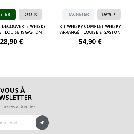
ACHETER
Détails
ACHETER
D
KIT WHISKY COMPLET WHISKY
KIT RHUM COMPLET
ARRANGÉ - LOUISE & GASTON
ARRANGÉ - LOUISE &
54,90 €
54,90 €
VOUS À
WSLETTER
rnières actualités.