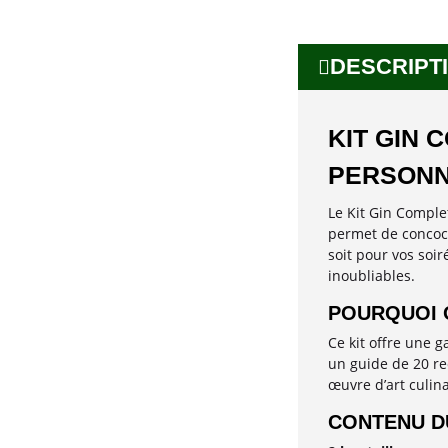
DESCRIPTI
KIT GIN 
PERSONN
Le Kit Gin Comple
permet de concoct
soit pour vos soir
inoubliables.
POURQUOI O
Ce kit offre une 
un guide de 20 re
œuvre d’art culinai
CONTENU DU