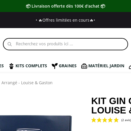
📦 Livraison offerte dès 100€ d'achat 📦
• 🔥Offres limitées en cours🔥
•
ES
KITS COMPLETS
GRAINES
MATÉRIEL JARDIN
n Arrangé - Louise & Gaston
KIT GIN
LOUISE