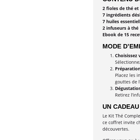
2 fioles de thé et
7 ingrédients dé
7 huiles essentiel
2 infuseurs à thé
Ebook de 15 rece
MODE D’EM
Choisissez 
Sélectionnez
Préparation
Placez les i
gouttes de l
Dégustatio
Retirez l’in
UN CADEAU 
Le Kit Thé Comple
ce coffret invite
découvertes.