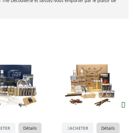
 Thé Découverte et laissez-vous emporter par le plaisir de
Aperçu
Aperçu
ER
Détails
ACHETER
Détails