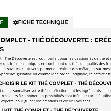
F
FICHE TECHNIQUE
COMPLET - THÉ DÉCOUVERTE : CRÉ
NS
 - Thé Découverte est l’outil parfait pour les passionnés de thé et d
er des infusions uniques en combinant des thés de qualité, des frui
lles saveurs, ce kit vous permet de réaliser des mélanges sur-mes
xpérience gustative ou comme idée cadeau originale, ce coffret est 
HOISIR LE KIT THÉ COMPLET - THÉ DÉCOUV
t de personnaliser votre thé en sélectionnant les ingrédients selo
8 saveurs à combiner, les possibilités sont infinies ! Facile à util
experts, pour guider vos créations et éveiller vos sens.
U KIT THÉ COMPLET - THÉ DÉCOUVERTE