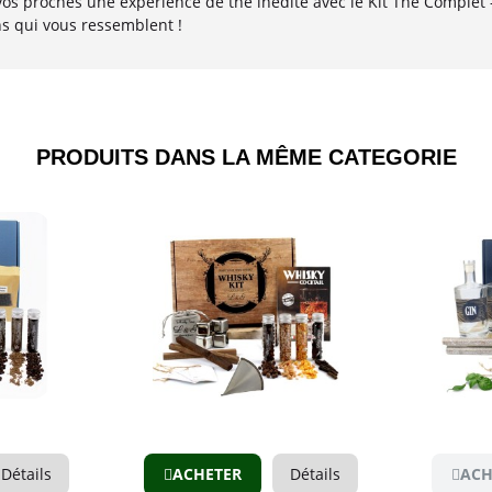
vos proches une expérience de thé inédite avec le Kit Thé Complet -
ns qui vous ressemblent !
PRODUITS DANS LA MÊME CATEGORIE​
Aperçu
ails
ACHETER
Détails
ACHET