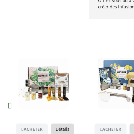
Offrez-vous ou à 
créer des infusio
Aperçu
Aperçu
ACHETER
Détails
ACHETER
Dét