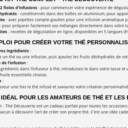
 2 fioles d'infusions
: pour commencer votre expérience de dégustat
shydratés
: conditionnés dans des boîtes en aluminium, pour apporte
les
: avec pipettes compte-gouttes pour une infusion aromatique p
: pour préparer facilement vos mélanges directement dans votre t
ttes
: recettes de dégustation en ligne, disponibles en 5 langues (fr
PLOI POUR CRÉER VOTRE THÉ PERSONNALIS
vos ingrédients
:
 un thé ou une infusion, puis ajoutez les fruits déshydratés de vot
 de l’infusion
:
ngrédients dans l’infuseur à thé, introduisez-le dans votre tasse e
’huile essentielle choisie.
n
:
fuseur une fois le thé infusé et savourez votre création personnalisé
IDÉAL POUR LES AMATEURS DE THÉ ET LES 
t - Thé Découverte est un cadeau parfait pour toutes les occasions.
 chacun à découvrir l’art de créer son propre thé. C’est une idée c