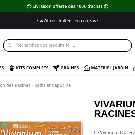
📦 Livraison offerte dès 100€ d'achat 📦
• 🔥Offres limitées en cours🔥
•
ES
KITS COMPLETS
GRAINES
MATÉRIEL JARDIN
on des Racines - Radis et Capucine
VIVARI
RACINES
Le Vivarium Observa