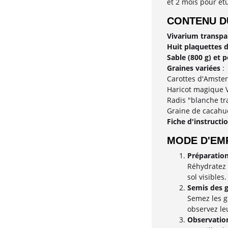
et 2 mois pour ét
CONTENU D
Vivarium transpar
Huit plaquettes 
Sable (800 g) et 
Graines variées
:
Carottes d'Amste
Haricot magique 
Radis "blanche t
Graine de cacahu
Fiche d'instructi
MODE D'EM
Préparation
Réhydratez 
sol visibles.
Semis des g
Semez les gr
observez le
Observation