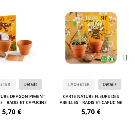
Aperçu
tails
ACHETER
Détails
ACHET
 PIMENT
CARTE NATURE FLEURS DES
CARTE NATUR
CAPUCINE
ABEILLES - RADIS ET CAPUCINE
RADIS 
5,70 €
5