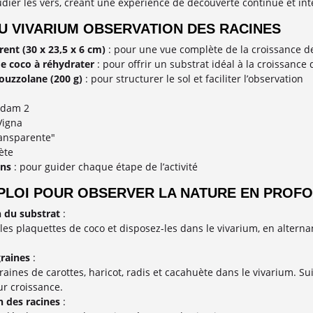
udier les vers, créant une expérience de découverte continue et int
U VIVARIUM OBSERVATION DES RACINES
ent (30 x 23,5 x 6 cm)
: pour une vue complète de la croissance de
de coco à réhydrater
: pour offrir un substrat idéal à la croissance
pouzzolane (200 g)
: pour structurer le sol et faciliter l’observation
rdam 2
Vigna
ransparente"
ète
ons
: pour guider chaque étape de l’activité
PLOI POUR OBSERVER LA NATURE EN PROF
 du substrat
:
les plaquettes de coco et disposez-les dans le vivarium, en alterna
raines
:
aines de carottes, haricot, radis et cacahuète dans le vivarium. Su
ur croissance.
 des racines
: