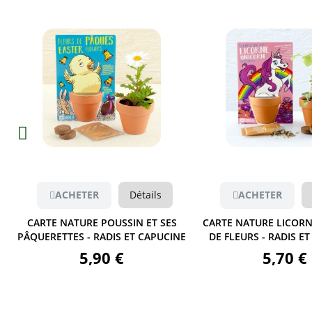
Aperçu
Aperçu
HETER
Détails
ACHETER
Détails
ATURE POUSSIN ET SES
CARTE NATURE LICORNE MÉLANGE
ES - RADIS ET CAPUCINE
DE FLEURS - RADIS ET CAPUCINE
5,90 €
5,70 €