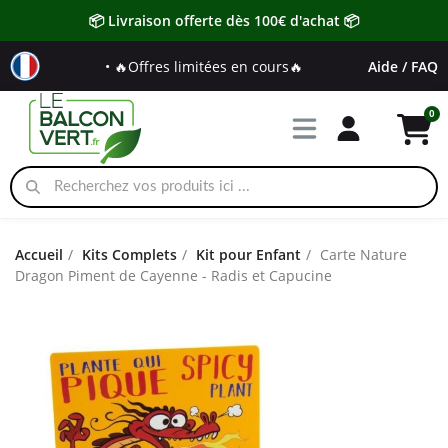
📦 Livraison offerte dès 100€ d'achat 📦
• 🔥Offres limitées en cours🔥
Aide / FAQ
Accueil
Kits Complets
Kit pour Enfant
Carte Nature
Dragon Piment de Cayenne - Radis et Capucine