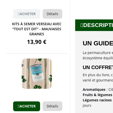
ACHETER
Détails
KITS À SEMER VERSEAU AVEC
DESCRIPTI
"TOUT EST DIT" - MAUVAISES
GRAINES
13,90 €
UN GUID
La permaculture e
écosystème équili
UN COFFRE
En plus du livre, 
varié et gourmand
Aperçu
Aromatiques
: Ci
Fruits & légumes
Légumes racines &
jours
ACHETER
Détails