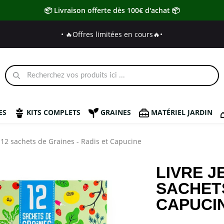
📦 Livraison offerte dès 100€ d'achat 📦
• 🔥Offres limitées en cours🔥
•
ES
KITS COMPLETS
GRAINES
MATÉRIEL JARDIN
c 12 sachets de Graines - Radis et Capucine
LIVRE J
SACHETS
CAPUCI