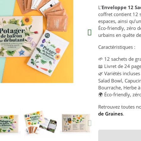
L’
Enveloppe 12 Sa
coffret contient 12 
espaces, ainsi qu’u
Éco-friendly, zéro d
urbains en quête de
Caractéristiques :
12 sachets de gr
🌱
Livret de 24 page
📖
Variétés incluses
🌿
Salad Bowl, Capucin
Bourrache, Herbe à
Éco-friendly, zér
🌍
Retrouvez toutes no
de Graines
.