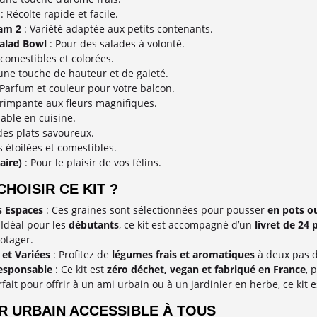
: Récolte rapide et facile.
am 2
: Variété adaptée aux petits contenants.
Salad Bowl
: Pour des salades à volonté.
 comestibles et colorées.
une touche de hauteur et de gaieté.
 Parfum et couleur pour votre balcon.
grimpante aux fleurs magnifiques.
able en cuisine.
des plats savoureux.
s étoilées et comestibles.
aire)
: Pour le plaisir de vos félins.
HOISIR CE KIT ?
s Espaces
: Ces graines sont sélectionnées pour pousser
en pots ou
 Idéal pour les
débutants
, ce kit est accompagné d’un
livret de 24 
potager.
 et Variées
: Profitez de
légumes frais et aromatiques
à deux pas de
Responsable
: Ce kit est
zéro déchet, vegan et fabriqué en France
, 
rfait pour offrir à un ami urbain ou à un jardinier en herbe, ce kit 
R URBAIN ACCESSIBLE À TOUS