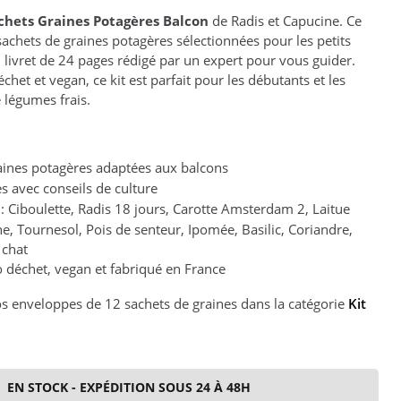
chets Graines Potagères Balcon
de Radis et Capucine. Ce
sachets de graines potagères sélectionnées pour les petits
n livret de 24 pages rédigé par un expert pour vous guider.
échet et vegan, ce kit est parfait pour les débutants et les
 légumes frais.
aines potagères adaptées aux balcons
s avec conseils de culture
 : Ciboulette, Radis 18 jours, Carotte Amsterdam 2, Laitue
e, Tournesol, Pois de senteur, Ipomée, Basilic, Coriandre,
 chat
o déchet, vegan et fabriqué en France
s enveloppes de 12 sachets de graines dans la catégorie
Kit
EN STOCK - EXPÉDITION SOUS 24 À 48H