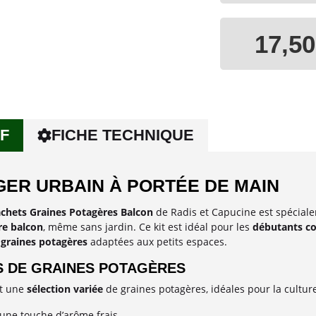
17,50
F
FICHE TECHNIQUE
GER URBAIN À PORTÉE DE MAIN
chets Graines Potagères Balcon
de Radis et Capucine est spécial
re balcon
, même sans jardin. Ce kit est idéal pour les
débutants co
 graines potagères
adaptées aux petits espaces.
S DE GRAINES POTAGÈRES
nt une
sélection variée
de graines potagères, idéales pour la culture
une touche d’arôme frais.