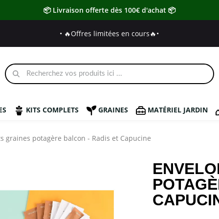
📦 Livraison offerte dès 100€ d'achat 📦
• 🔥Offres limitées en cours🔥
•
ES
KITS COMPLETS
GRAINES
MATÉRIEL JARDIN
s graines potagère balcon - Radis et Capucine
ENVELO
POTAGÈR
CAPUCI