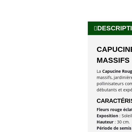
DESCRIPTI
CAPUCIN
MASSIFS 
La
Capucine Roug
massifs, jardinièr
pollinisateurs com
débutants et exp
CARACTÉRIS
Fleurs rouge écla
Exposition
: Soleil
Hauteur
: 30 cm.
Période de semis