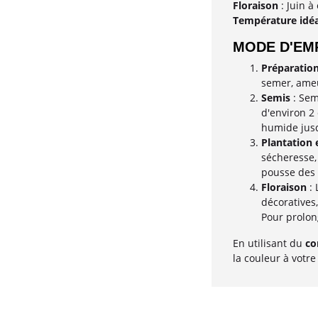
Floraison
: Juin à
Température idéa
MODE D'EMP
Préparation
semer, ameu
Semis
: Sem
d'environ 2
humide jusq
Plantation 
sécheresse,
pousse des 
Floraison
: 
décoratives,
Pour prolon
En utilisant du
co
la couleur à votre