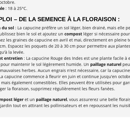
 octobre.
le
: 18 à 25°C.
LOI – DE LA SEMENCE À LA FLORAISON :
 du sol
: La capucine préfère un sol léger, bien drainé, mais elle 
blissez bien le sol et ajoutez un
compost
léger si nécessaire pour 
ez les graines de capucine en avril et mai, directement en pleine t
 cm. Espacez les poquets de 20 à 30 cm pour permettre aux plante
u'à la levée.
et entretien
: La capucine Rouge des Indes est une plante facile à 
 pour maintenir le sol légèrement humide. Un
paillage naturel
peut
mauvaises herbes. Aucun engrais n'est nécessaire, car la capucine
La capucine commence à fleurir en juin et continue jusqu'en octobr
 mais également comestibles. Elles peuvent être utilisées pour garn
ger la floraison, supprimez régulièrement les fleurs fanées.
mpost léger
et un
paillage naturel
, vous assurerez une belle flor
 jardin tout en attirant les pollinisateurs et en repoussant les nuisi