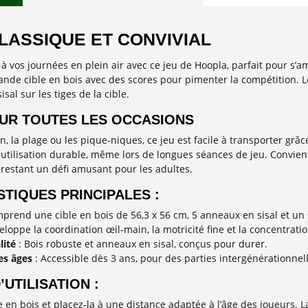
LASSIQUE ET CONVIVIAL
 à vos journées en plein air avec ce jeu de Hoopla, parfait pour s’
de cible en bois avec des scores pour pimenter la compétition. Le 
sal sur les tiges de la cible.
OUR TOUTES LES OCCASIONS
in, la plage ou les pique-niques, ce jeu est facile à transporter grâ
 utilisation durable, même lors de longues séances de jeu. Convient d
 restant un défi amusant pour les adultes.
TIQUES PRINCIPALES :
prend une cible en bois de 56,3 x 56 cm, 5 anneaux en sisal et un
eloppe la coordination œil-main, la motricité fine et la concentratio
lité
: Bois robuste et anneaux en sisal, conçus pour durer.
es âges
: Accessible dès 3 ans, pour des parties intergénérationnell
’UTILISATION :
e en bois et placez-la à une distance adaptée à l’âge des joueurs. 