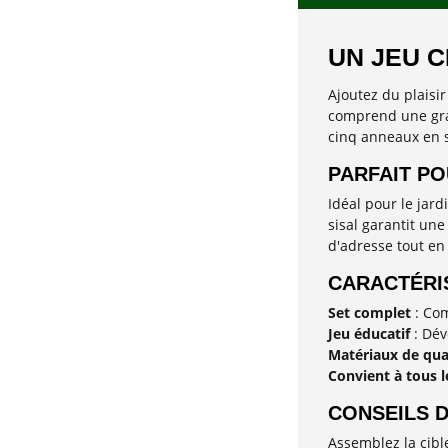
UN JEU C
Ajoutez du plaisir
comprend une gran
cinq anneaux en si
PARFAIT P
Idéal pour le jard
sisal garantit une
d'adresse tout en
CARACTÉRIS
Set complet
: Com
Jeu éducatif
: Dév
Matériaux de qua
Convient à tous l
CONSEILS D
Assemblez la cibl