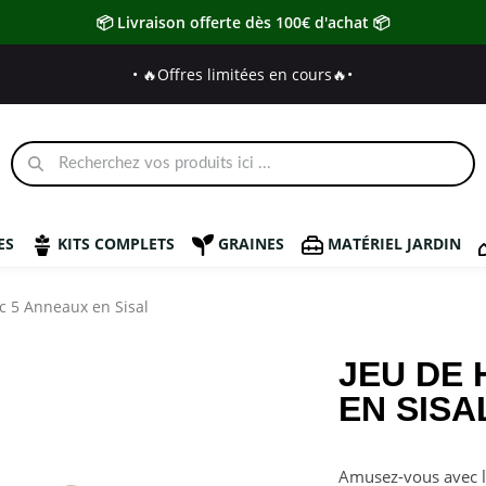
📦 Livraison offerte dès 100€ d'achat 📦
• 🔥Offres limitées en cours🔥
•
ES
KITS COMPLETS
GRAINES
MATÉRIEL JARDIN
c 5 Anneaux en Sisal
JEU DE
EN SISA
Amusez-vous avec le