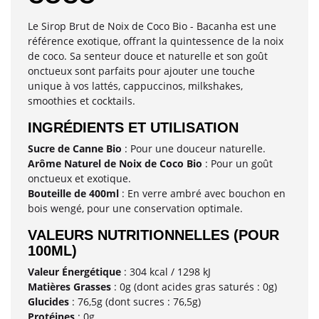
Le Sirop Brut de Noix de Coco Bio - Bacanha est une
référence exotique, offrant la quintessence de la noix
de coco. Sa senteur douce et naturelle et son goût
onctueux sont parfaits pour ajouter une touche
unique à vos lattés, cappuccinos, milkshakes,
smoothies et cocktails.
INGRÉDIENTS ET UTILISATION
Sucre de Canne Bio
: Pour une douceur naturelle.
Arôme Naturel de Noix de Coco Bio
: Pour un goût
onctueux et exotique.
Bouteille de 400ml
: En verre ambré avec bouchon en
bois wengé, pour une conservation optimale.
VALEURS NUTRITIONNELLES (POUR
100ML)
Valeur Énergétique
: 304 kcal / 1298 kJ
Matières Grasses
: 0g (dont acides gras saturés : 0g)
Glucides
: 76,5g (dont sucres : 76,5g)
Protéines
: 0g