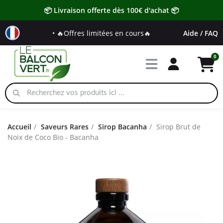
📦 Livraison offerte dès 100€ d'achat 📦
• 🔥Offres limitées en cours🔥
Aide / FAQ
Accueil
Saveurs Rares
Sirop Bacanha
Sirop Brut de
Noix de Coco Bio - Bacanha