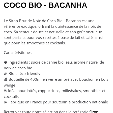
COCO BIO - BACANHA
Le Sirop Brut de Noix de Coco Bio - Bacanha est une
référence exotique, offrant la quintessence de la noix de
coco. Sa senteur douce et naturelle et son goût onctueux
sont parfaits pour vos recettes à base de lait et café, ainsi
que pour les smoothies et cocktails.
Caractéristiques :
Ingrédients : sucre de canne bio, eau, arôme naturel de
🥥
noix de coco bio
Bio et éco-friendly
🌿
Bouteille de 400ml en verre ambré avec bouchon en bois
🎁
wengé
Id
é
al pour latt
é
s, cappuccinos, milkshakes, smoothies et
☕
cocktails
Fabriqué en France pour soutenir la production nationale
💫
Retrouvez toute notre sélection dans la catégorie
Sirop