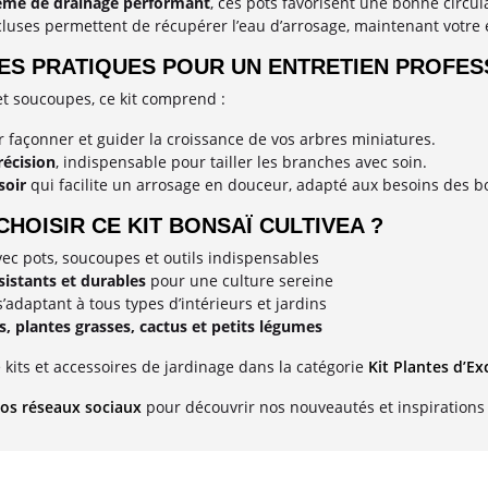
ème de drainage performant
, ces pots favorisent une bonne circula
luses permettent de récupérer l’eau d’arrosage, maintenant votre
ES PRATIQUES POUR UN ENTRETIEN PROFES
et soucoupes, ce kit comprend :
 façonner et guider la croissance de vos arbres miniatures.
récision
, indispensable pour tailler les branches avec soin.
soir
qui facilite un arrosage en douceur, adapté aux besoins des b
HOISIR CE KIT BONSAÏ CULTIVEA ?
ec pots, soucoupes et outils indispensables
sistants et durables
pour une culture sereine
’adaptant à tous types d’intérieurs et jardins
s, plantes grasses, cactus et petits légumes
 kits et accessoires de jardinage dans la catégorie
Kit Plantes d’Ex
os réseaux sociaux
pour découvrir nos nouveautés et inspirations 