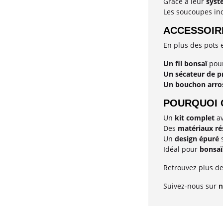
Grâce à leur
syst
Les soucoupes inc
ACCESSOIR
En plus des pots 
Un fil bonsaï
pour
Un sécateur de p
Un bouchon arro
POURQUOI C
Un
kit complet
av
Des
matériaux ré
Un
design épuré
s
Idéal pour
bonsaï
Retrouvez plus de
Suivez-nous sur
n