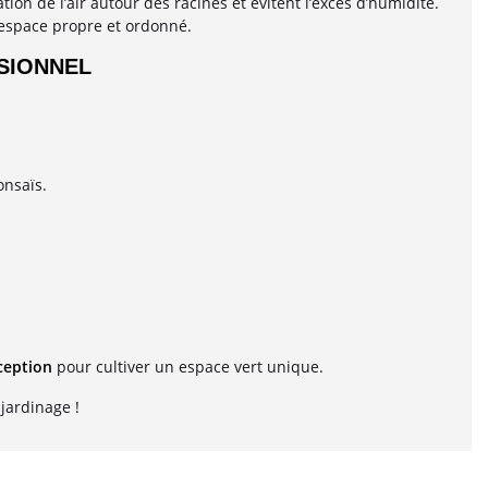
tion de l’air autour des racines et évitent l’excès d’humidité.
 espace propre et ordonné.
SIONNEL
onsaïs.
ception
pour cultiver un espace vert unique.
jardinage !