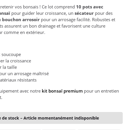
ntretenir vos bonsaïs ! Ce lot comprend
10 pots avec
bonsaï
pour guider leur croissance, un
sécateur
pour des
un
bouchon arrosoir
pour un arrosage facilité. Robustes et
ots assurent un bon drainage et favorisent une culture
ur comme en extérieur.
c soucoupe
er la croissance
 la taille
our un arrosage maîtrisé
atériaux résistants
quipement avec notre
kit bonsaï premium
pour un entretien
t.
 de stock – Article momentanément indisponible