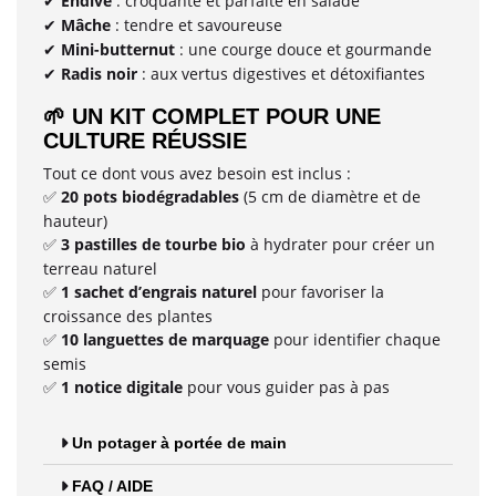
Endive
: croquante et parfaite en salade
✔
Mâche
: tendre et savoureuse
✔
Mini-butternut
: une courge douce et gourmande
✔
Radis noir
: aux vertus digestives et détoxifiantes
✔
🌱
UN KIT COMPLET POUR UNE
CULTURE RÉUSSIE
Tout ce dont vous avez besoin est inclus :
20 pots biodégradables
(5 cm de diamètre et de
✅
hauteur)
3 pastilles de tourbe bio
à hydrater pour créer un
✅
terreau naturel
1 sachet d’engrais naturel
pour favoriser la
✅
croissance des plantes
10 languettes de marquage
pour identifier chaque
✅
semis
1 notice digitale
pour vous guider pas à pas
✅
Un potager à portée de main
FAQ / AIDE