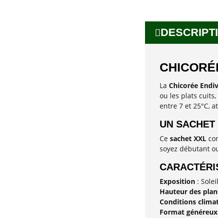
DESCRIPTI
CHICORÉE
La
Chicorée Endi
ou les plats cuits
entre 7 et 25°C, 
UN SACHET
Ce
sachet XXL
con
soyez débutant ou 
CARACTÉRIS
Exposition
: Solei
Hauteur des plan
Conditions clima
Format généreux