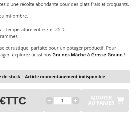
tez d'une récolte abondante pour des plats frais et croquants.
 ou mi-ombre.
s
: Température entre 7 et 25°C.
Grammes
se et rustique, parfaite pour un potager productif. Pour
ager, explorez aussi nos
Graines Mâche à Grosse Graine
!
 de stock – Article momentanément indisponible
AJOUTER
 €
TTC
AU PANIER