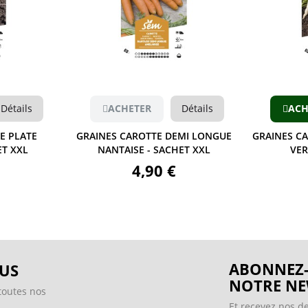
Aperçu
Détails
ACHETER
Détails
ACH
E PLATE
GRAINES CAROTTE DEMI LONGUE
GRAINES C
ET XXL
NANTAISE - SACHET XXL
VER
4,90 €
ABONNEZ-
US
NOTRE NE
toutes nos
Et recevez nos de