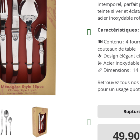
intemporel, parfait
teinte silver et écl
acier inoxydable rob
Caractéristiques :
Contenu : 4 fourch
🍽️
couteaux de table
Design élégant e
🌟
Acier inoxydable 
💫
Dimensions : 14 
📏
Retrouvez tous nos 
pour un usage quoti
Rupture
49,90