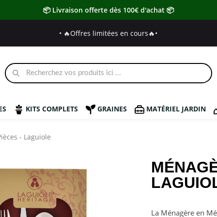
📦 Livraison offerte dès 100€ d'achat 📦
• 🔥Offres limitées en cours🔥
•
ES
KITS COMPLETS
GRAINES
MATÉRIEL JARDIN
èces - Laguiole
MÉNAGÈR
LAGUIO
La Ménagère en Méta