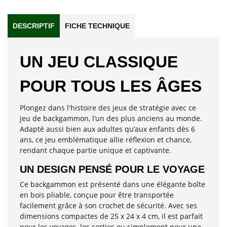
DESCRIPTIF
FICHE TECHNIQUE
UN JEU CLASSIQUE
POUR TOUS LES ÂGES
Plongez dans l'histoire des jeux de stratégie avec ce
jeu de backgammon, l’un des plus anciens au monde.
Adapté aussi bien aux adultes qu’aux enfants dès 6
ans, ce jeu emblématique allie réflexion et chance,
rendant chaque partie unique et captivante.
UN DESIGN PENSÉ POUR LE VOYAGE
Ce backgammon est présenté dans une élégante boîte
en bois pliable, conçue pour être transportée
facilement grâce à son crochet de sécurité. Avec ses
dimensions compactes de 25 x 24 x 4 cm, il est parfait
pour les voyages, les sorties ou simplement pour une