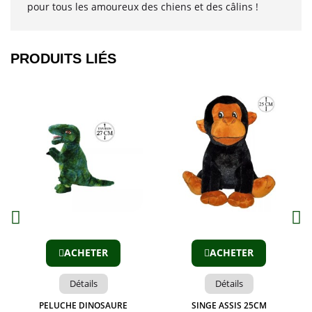
pour tous les amoureux des chiens et des câlins !
PRODUITS LIÉS​
Aperçu
Aperçu
ACHETER
ACHETER
Détails
Détails
PELUCHE DINOSAURE
SINGE ASSIS 25CM
O